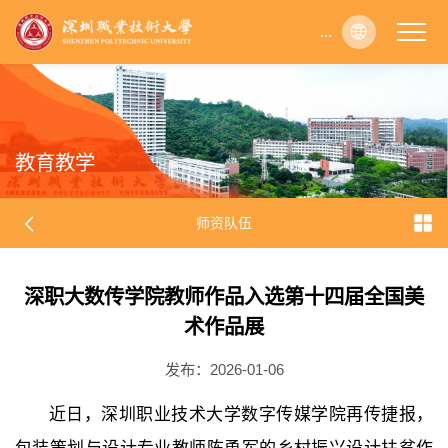
...
...
...
...
...
...
...
...
...
...
...
...
...
...
...
...
...
...
...
...
...
...
...
...
...
...
...
...
...
...
...
...
...
...
...
...
...
...
...
...
...
...
...
...
...
...
...
...
...
...
...
...
...
...
...
...
...
...
...
...
...
...
...
...
...
...
...
...
...
...
...
...
...
...
...
...
...
...
...
...
...
...
...
...
...
...
...
...
...
...
...
...
...
...
...
...