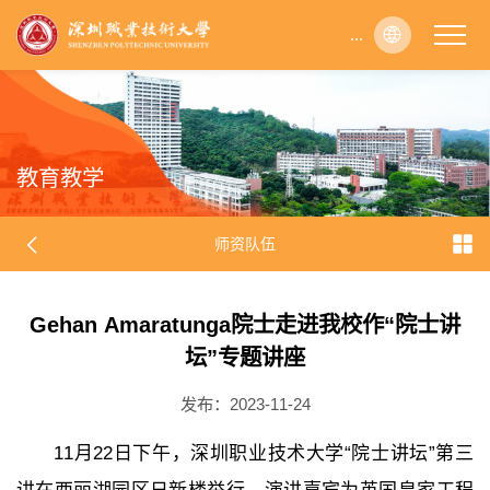
...
...
...
...
...
...
...
...
...
...
...
...
...
...
...
...
...
...
...
...
...
...
...
...
...
...
...
...
...
...
...
...
...
...
...
...
...
...
...
...
...
...
...
...
...
...
...
...
...
...
...
...
...
...
...
...
...
...
...
...
...
...
...
...
...
...
...
...
...
...
...
...
...
...
...
...
...
...
...
...
...
...
...
...
...
...
...
...
...
...
...
...
...
...
...
...
...
...