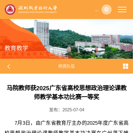
...
...
...
...
...
...
...
...
...
...
...
...
...
...
...
...
...
...
...
...
...
...
...
...
...
...
...
...
...
...
...
...
...
...
...
...
...
...
...
...
...
...
...
...
...
...
...
...
...
...
...
...
...
...
...
...
...
...
...
...
...
...
...
...
...
...
...
...
...
...
...
...
...
...
...
...
...
...
...
...
...
...
...
...
...
...
...
...
...
...