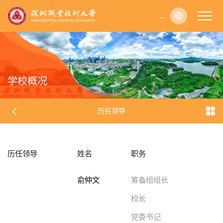
...
...
...
...
...
...
...
...
...
...
...
...
...
...
...
...
...
...
...
...
...
...
...
...
...
...
...
...
...
...
...
...
...
...
...
...
...
...
...
...
...
...
...
...
...
...
...
...
...
...
...
...
...
...
...
...
...
...
...
...
...
...
...
...
...
...
...
...
...
...
...
...
...
...
...
...
...
...
...
...
...
...
...
...
...
...
...
...
...
...
...
...
...
...
...
...
...