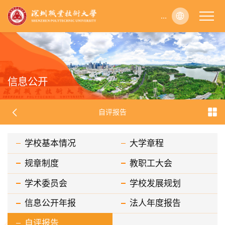
...
...
...
...
...
...
...
...
...
...
...
...
...
...
...
...
...
...
...
...
...
...
...
...
...
...
...
...
...
...
...
...
...
...
...
...
...
...
...
...
...