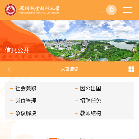
...
...
...
...
...
...
...
...
...
...
...
...
...
...
...
...
...
...
...
...
...
...
...
...
...
...
...
...
...
...
...
...
...
...