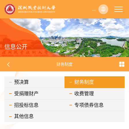
...
...
...
...
...
...
...
...
...
...
...
...
...
...
...
...
...
...
...
...
...
...
...
...
...
...
...
...
...
...
...
...
...
...
...