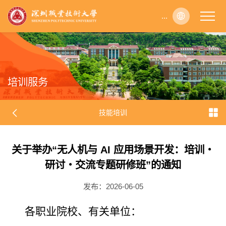
...
...
...
...
...
...
...
...
...
...
...
...
...
...
...
...
...
...
...
...
...
...
...
...
...
...
...
...
...
...
...
...
...
...
...
...
...
...
...
...
...
...
...
...
...
...
...
...
...
...
...
...
...
...
...
...
...
...
...
...
...
...
...
...
...
...
...
...
...
...
...
...
...
...
...
...
...
...
...
...
...
...
...
...
...
...
...
...
...
...
...
...
...
...
...
...
...
...
...
...
...
...
...
...
...
...
...
...
...
...
...
...
...
...
...
...
...
...
...
...
...
...
...
...
...
...
...
...
...
...
...
...
...
...
...
...
...
...
...
...
...
...
...
...
...
...
...
...
...
...
...
...
...
...
...
...
...
...
...
...
...
...
...
...
...
...
...
...
...
...
...
...
...
...
...
...
...
...
...
...
...
...
...
...
...
...
...
...
...
...
...
...
...
...
...
...
...
...
...
...
...
...
...
...
...
...
...
...
...
...
...
...
...
...
...
...
...
...
...
...
...
...
...
...
...
...
...
...
...
...
...
...
...
...
...
...
...
...
...
...
...
...
...
...
...
...
...
...
...
...
...
...
...
...
...
...
...
...
...
...
...
...
...
...
...
...
...
...
...
...
...
...
...