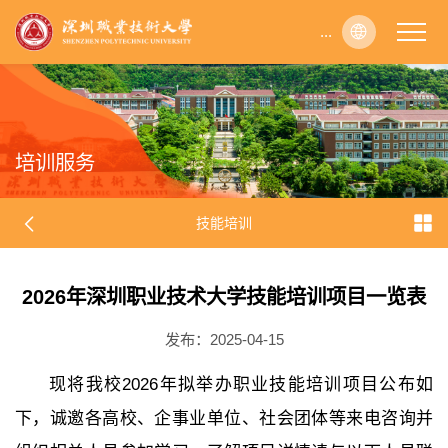
...
...
...
...
...
...
...
...
...
...
...
...
...
...
...
...
...
...
...
...
...
...
...
...
...
...
...
...
...
...
...
...
...
...
...
...
...
...
...
...
...
...
...
...
...
...
...
...
...
...
...
...
...
...
...
...
...
...
...
...
...
...
...
...
...
...
...
...
...
...
...
...
...
...
...
...
...
...
...
...
...
...
...
...
...
...
...
...
...
...
...
...
...
...
...
...
...
...
...
...
...
...
...
...
...
...
...
...
...
...
...
...
...
...
...
...
...
...
...
...
...
...
...
...
...
...
...
...
...
...
...
...
...
...
...
...
...
...
...
...
...
...
...
...
...
...