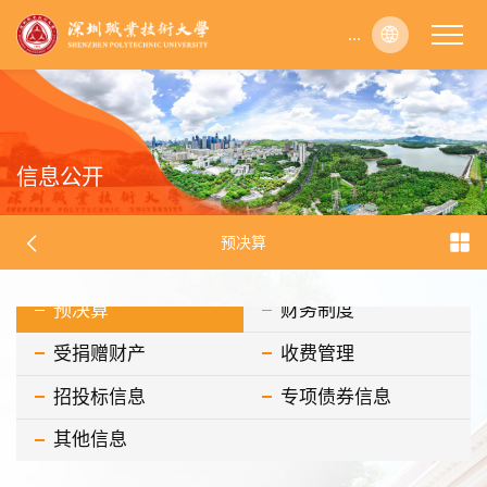
...
...
...
...
...
...
...
...
...
...
...
...
...
...
...
...
...
...
...
...
...
...
...
...
...
...
...
...
...
...
...
...