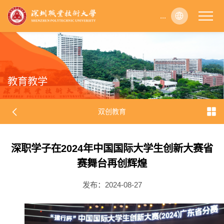
...
...
...
...
...
...
...
...
...
...
...
...
...
...
...
...
...
...
...
...
...
...
...
...
...
...
...
...
...
...
...
...
...
...
...
...
...
...
...
...
...
...
...
...
...
...
...
...
...
...
...
...
...
...
...
...
...
...
...
...
...
...
...
...
...
...
...
...
...
...
...
...
...
...
...
...
...
...
...
...
...
...
...
...
...
...
...
...
...
...
...