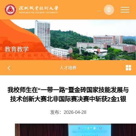
...
...
...
...
...
...
...
...
...
...
...
...
...
...
...
...
...
...
...
...
...
...
...
...
...
...
...
...
...
...
...
...
...
...
...
...
...
...
...
...
...
...
...
...
...
...
...
...
...
...
...
...
...
...
...
...
...
...
...
...
...
...
...
...
...
...
...
...
...
...
...
...
...
...
...
...
...
...
...
...
...
...
...
...
...
...
...
...
...
...
...
...
...
...
...
...
...
...
...