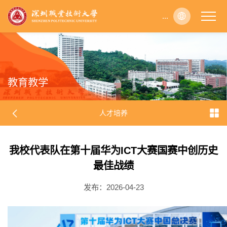
...
...
...
...
...
...
...
...
...
...
...
...
...
...
...
...
...
...
...
...
...
...
...
...
...
...
...
...
...
...
...
...
...
...
...
...
...
...
...
...
...
...
...
...
...
...
...
...
...
...
...
...
...
...
...
...
...
...
...
...
...
...
...
...
...
...
...
...
...
...
...
...
...
...
...
...
...
...
...
...
...
...
...
...
...
...
...
...
...
...
...
...
...