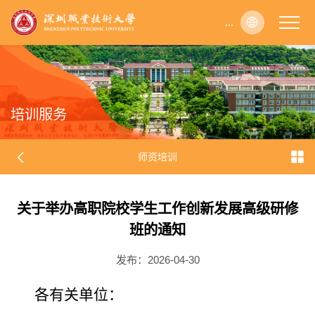
...
...
...
...
...
...
...
...
...
...
...
...
...
...
...
...
...
...
...
...
...
...
...
...
...
...
...
...
...
...
...
...
...
...
...
...
...
...
...
...
...
...
...
...
...
...
...
...
...
...
...
...
...
...
...
...
...
...
...
...
...
...
...
...
...
...
...
...
...
...
...
...
...
...
...
...
...
...
...
...
...
...
...
...
...
...
...
...
...
...
...
...
...
...
...
...
...
...
...
...
...
...
...
...
...
...
...
...
...
...
...
...
...
...
...
...
...
...
...
...
...
...
...
...
...
...
...
...
...
...
...
...
...
...
...
...
...
...
...
...
...
...
...
...
...
...
...
...
...
...
...
...
...
...
...
...
...
...
...
...
...
...
...
...
...
...
...
...
...
...
...
...
...
...
...
...
...
...
...
...
...
...
...
...
...
...
...
...
...
...
...
...
...
...
...
...
...
...
...
...
...
...
...
...
...
...
...
...
...
...
...
...
...
...
...
...
...
...
...
...
...
...
...
...
...
...
...
...
...
...
...
...
...
...
...
...
...
...
...
...
...
...
...
...
...
...
...