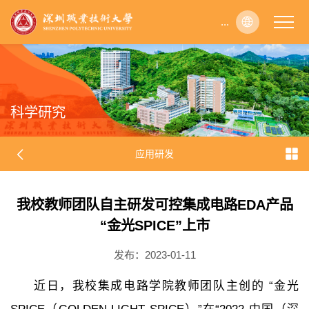
...
...
...
...
...
...
...
...
...
...
...
...
...
...
...
...
...
...
...
...
...
...
...
...
...
...
...
...
...
...
...
...
...
...
...
...
...
...
...
...
...
...
...
...
...
...
...
...
...
...
...
...
...
...
...
...
...
...
...
...
...
...
...
...
...
...
...
...
...
...
...
...
...
...
...
...
...
...
...
...
...
...
...
...