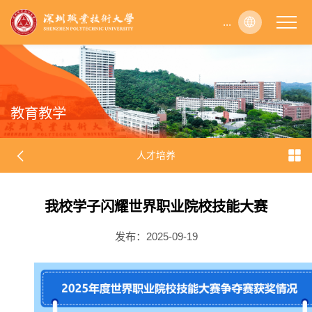
...
...
...
...
...
...
...
...
...
...
...
...
...
...
...
...
...
...
...
...
...
...
...
...
...
...
...
...
...
...
...
...
...
...
...
...
...
...
...
...
...
...
...
...
...
...
...
...
...
...
...
...
...
...
...
...
...
...
...
...
...
...
...
...
...
...
...
...
...
...
...
...
...
...
...
...
...
...
...
...
...
...
...
...
...
...
...
...
...
...
...
...
...
...
...
...