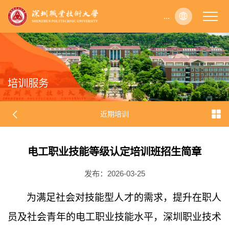
...
...
...
...
...
...
...
...
...
...
...
...
...
...
...
...
...
...
...
...
...
...
...
...
...
...
...
...
...
...
...
...
...
...
...
...
...
...
...
...
...
...
...
...
...
...
...
...
...
...
...
...
...
...
...
...
...
...
...
...
...
...
...
...
...
...
...
...
...
...
...
...
...
...
...
...
...
...
...
...
...
...
...
...
...
...
...
...
...
...
...
...
...
...
...
...
...
...
...
...
...
...
...
...
...
...
...
...
...
...
...
...
...
...
...
...
...
...
...
...
...
...
...
...
...
...
...
...
...
...
...
...
...
...
...
...
...
...
...
...
...
...
...
...
...
...
...
...
...
...
...
...
...
...
...
...
...
...
...
...
...
...
...
...
...
...
...
...