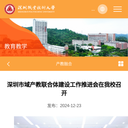
...
...
...
...
...
...
...
...
...
...
...
...
...
...
...
...
...
...
...
...
...
...
...
...
...
...
...
...
...
...
...
...
...
...
...
...
...
...
...
...
...
...
...
...
...
...
...
...
...
...
...
...
...
...
...
...
...
...
...
...
...
...
...
...
...
...
...
...
...
...
...
...
...
...
...
...
...
...
...
...
...
...
...
...
...
...
...
...
...
...
...
...
...
...
...
...
...
...
...
...
...
...
...
...
...
...
...
...
...
...
...
...
...
...
...
...
...
...
...
...
...
...
...
...
...
...
...
...
...
...
...
...
...
...
...
...
...
...
...
...
...
...
...
...
...
...
...
...
...
...
...