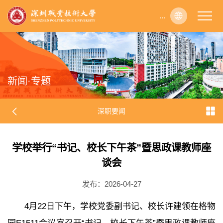
...
...
...
...
...
...
...
...
...
...
...
...
...
...
...
...
...
...
...
...
...
...
...
...
...
...
...
...
...
...
...
...
...
...
...
...
...
...
...
...
...
...
...
...
...
...
...
...
...
...
...
...
...
...
...
...
...
...
...
...
...
...
...
...
...
...
...
...
...
...
...
...
...
...
...
...
...
...
...
...
...
...
...
...
...
...
...
...
...
...
...
...
...
...
...
...
...